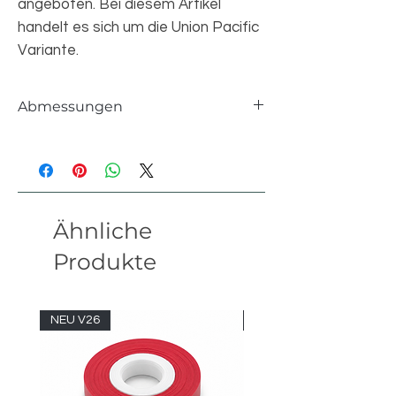
angeboten. Bei diesem Artikel
handelt es sich um die Union Pacific
Variante.
Abmessungen
Einzelteile
1958 pcs
Länge
127 studs
Ähnliche
Breite
12 studs
Produkte
Höhe
15 studs
Version
19.01
NEU V26
NEU V26