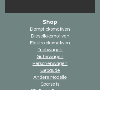
Shop
Dampflokomotiven
Diesellokomotiven
Elektrolokomotiven
Triebwagen
Güterwagen
Personenwagen
Gebäude
Andere Modelle
Sparsets
3D-Druck Bauteile
Online-Geschenkkarte
Option "up2date"
Option "Alternativ-Ausführung"
Allgemein