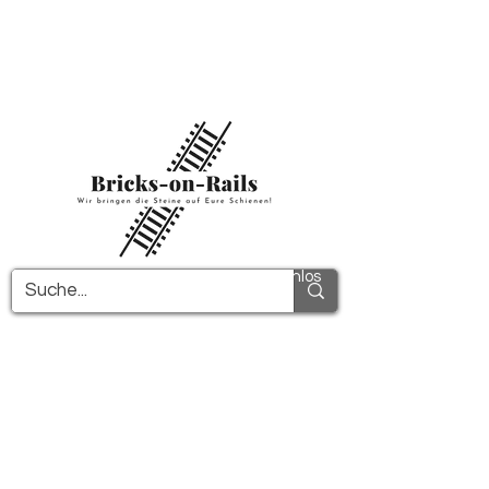
Herzlich willkommen in unserem neu
eröffneten 3D-Druck Shop! Hier finden Sie
erstklassige ABS-Bauteile und eine zügige
Lieferung. Nutzen Sie den kostenfreien
Versand in Deutschland ab 100€ und
international ab 150€.
Alle PDF-Anleitungen werden kostenlos
verschickt!
Mehr Infos!