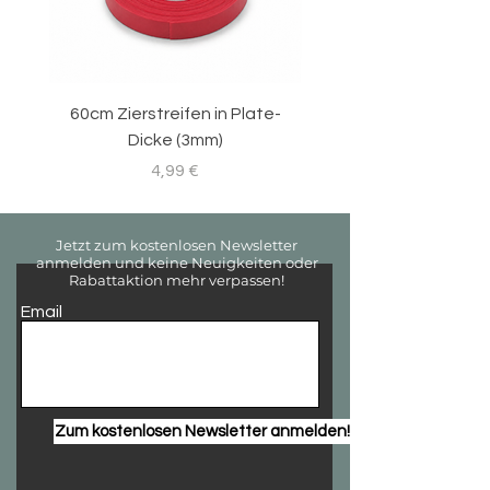
60cm Zierstreifen in Plate-
Sticker Set für RC-
Dicke (3mm)
Preis
4,99 €
Jetzt zum kostenlosen Newsletter
anmelden und keine Neuigkeiten oder
Rabattaktion mehr verpassen!
Email
Zum kostenlosen Newsletter anmelden!