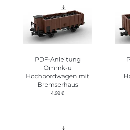
PDF-Anleitung
P
Ommk-u
Hochbordwagen mit
H
Bremserhaus
Preis
4,99 €