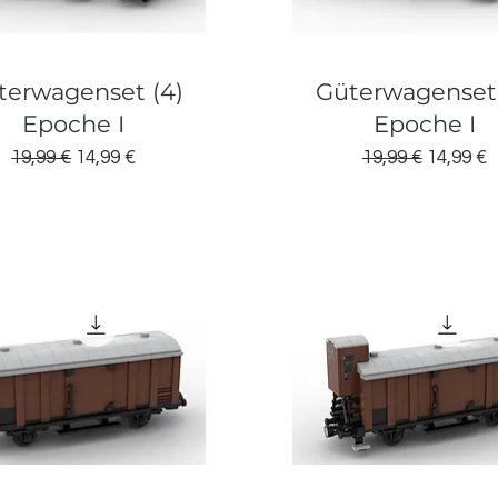
terwagenset (4)
Güterwagenset 
Epoche I
Epoche I
Standardpreis
Sale-Preis
Standardpreis
Sale-Pre
19,99 €
14,99 €
19,99 €
14,99 €