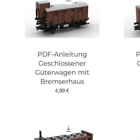
PDF-Anleitung
P
Geschlossener
Güterwagen mit
Bremserhaus
Preis
4,99 €