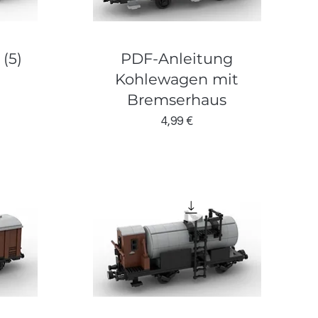
(5)
PDF-Anleitung
Kohlewagen mit
Bremserhaus
is
Preis
4,99 €