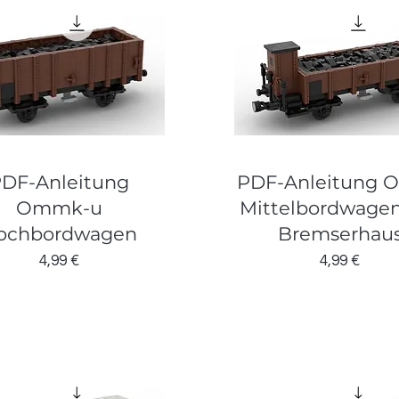
DF-Anleitung
PDF-Anleitung 
Ommk-u
Mittelbordwagen
ochbordwagen
Bremserhau
Preis
Preis
4,99 €
4,99 €