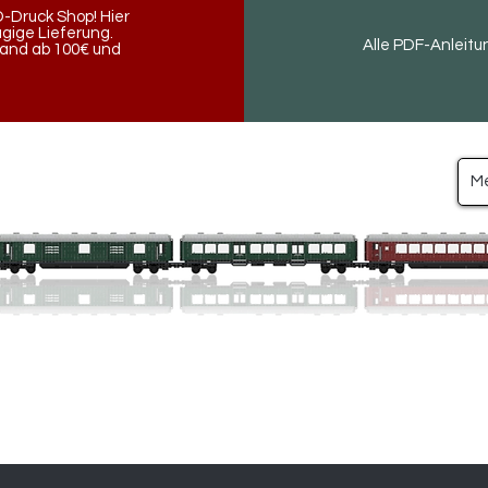
-Druck Shop! Hier
ügige Lieferung.
Alle PDF-Anleitu
land ab 100€ und
M