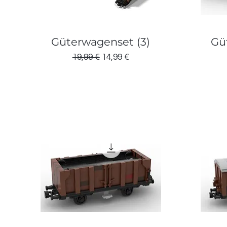
Güterwagenset (3)
Gü
Standardpreis
Sale-Preis
19,99 €
14,99 €