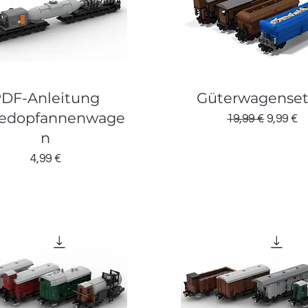
DF-Anleitung
Güterwagenset 
pedopfannenwage
Standardpreis
Sale-Pr
19,99 €
9,99 €
n
Preis
4,99 €