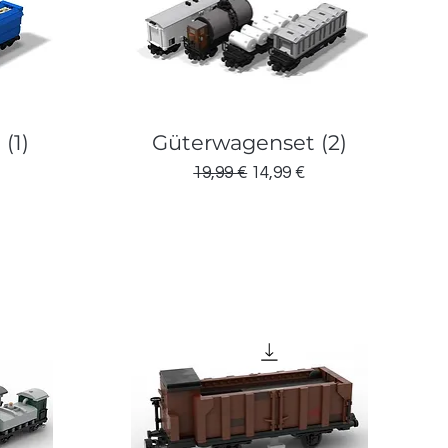
(1)
Güterwagenset (2)
eis
Standardpreis
Sale-Preis
19,99 €
14,99 €