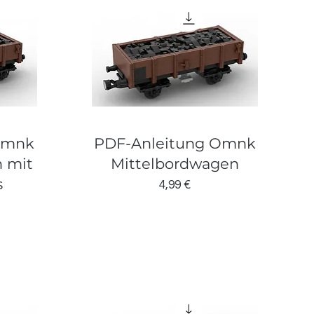
Omnk
PDF-Anleitung Omnk
 mit
Mittelbordwagen
s
Preis
4,99 €