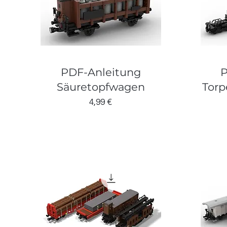
PDF-Anleitung
P
Säuretopfwagen
Tor
Preis
4,99 €