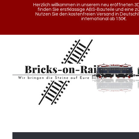
Herzlich willkommen in unserem neu eröffneten 3D
finden Sie erstklassige ABS-Bauteile und eine z
Nutzen Sie den kostenfreien Versand in Deutsch
international ab 150€.