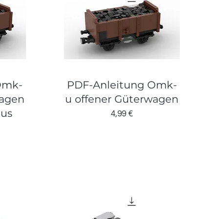
Omk-
PDF-Anleitung Omk-
wagen
u offener Güterwagen
aus
Preis
4,99 €