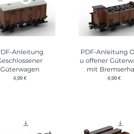
DF-Anleitung
PDF-Anleitung 
Geschlossener
u offener Güter
Güterwagen
mit Bremserh
Preis
Preis
4,99 €
4,99 €