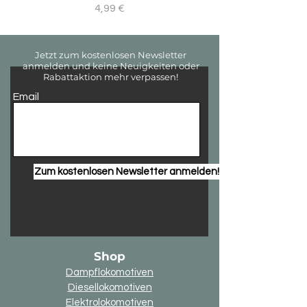
Preis
4,99 €
Jetzt zum kostenlosen Newsletter
anmelden und keine Neuigkeiten oder
Rabattaktion mehr verpassen!
Email
Zum kostenlosen Newsletter anmelden!
Shop
Dampflokomotiven
Diesellokomotiven
Elektrolokomotiven