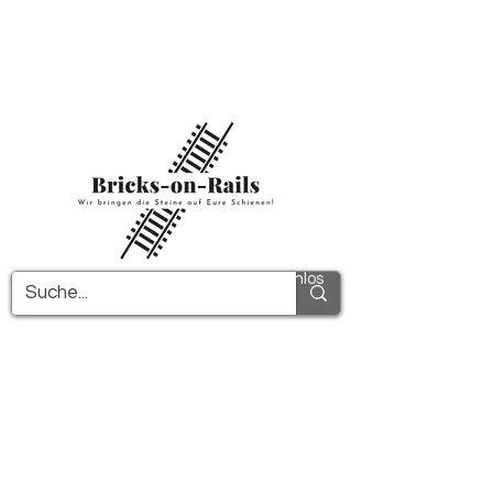
Herzlich willkommen in unserem neu
eröffneten 3D-Druck Shop! Hier finden Sie
erstklassige ABS-Bauteile und eine zügige
Lieferung. Nutzen Sie den kostenfreien
Versand in Deutschland ab 100€ und
international ab 150€.
Alle PDF-Anleitungen werden kostenlos
verschickt!
Mehr Infos!