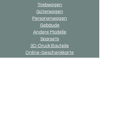
Triebwagen
Güterwagen
Personenwagen
Gebäude
Andere Modelle
Sparsets
3D-Druck Bauteile
Online-Geschenkkarte
Option "up2date"
Option "Alternativ-Ausführung"
Allgemein
Versand & Rückgaben
Zahlungsmethoden
Impressum
Datenschutzerklärung
Allgemeine Geschäftsbedingung
Bricks-on-Rails