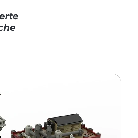
erte
che