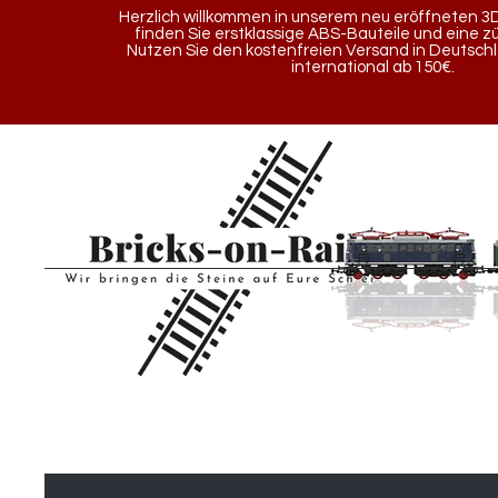
Herzlich willkommen in unserem neu eröffneten 3D
finden Sie erstklassige ABS-Bauteile und eine z
Nutzen Sie den kostenfreien Versand in Deutsch
international ab 150€.