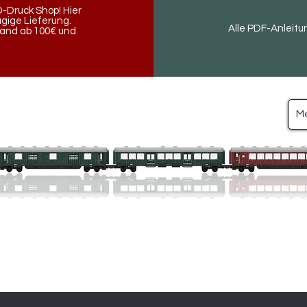
-Druck Shop! Hier
ügige Lieferung.
Alle PDF-Anleitu
land ab 100€ und
M