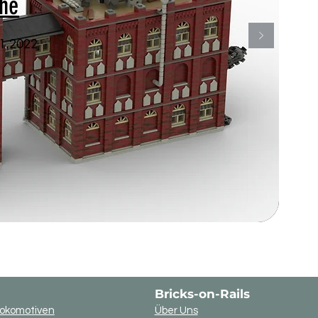
che
11.2022
Bricks-on-Rails
okomotiven
Über Uns