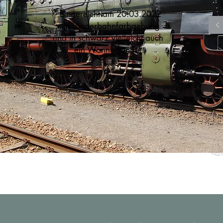
- Eingereicht am 20.03.2022
-- In Länderbahnfarbgebung
und in schwarz vielleicht auch
ein Wannentender