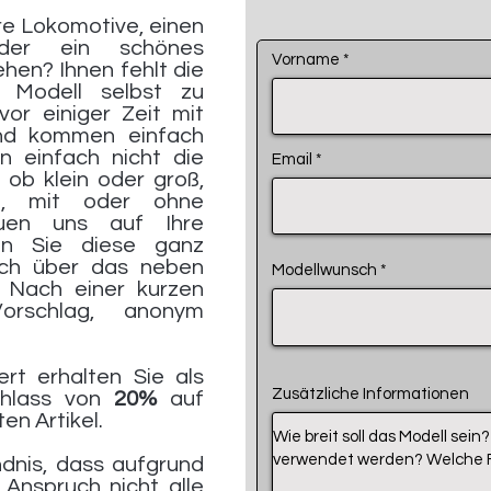
e Lokomotive, einen
der ein schönes
Vorname
en? Ihnen fehlt die
 Modell selbst zu
vor einiger Zeit mit
d kommen einfach
n einfach nicht die
Email
ob klein oder groß,
m, mit oder ohne
euen uns auf Ihre
en Sie diese ganz
lich über das neben
Modellwunsch
. Nach einer kurzen
orschlag, anonym
ert erhalten Sie als
Zusätzliche Informationen
chlass von
20%
auf
en Artikel.
dnis, dass aufgrund
Anspruch nicht alle