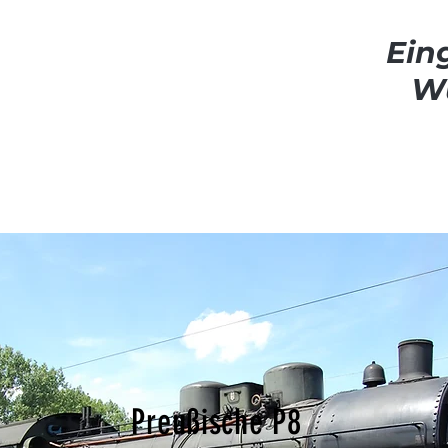
Ein
W
Preußische P8