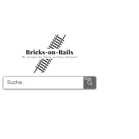
Herzlich willkommen in unserem neu
eröffneten 3D-Druck Shop! Hier finden Sie
erstklassige ABS-Bauteile und eine zügige
Lieferung. Nutzen Sie den kostenfreien
Versand in Deutschland ab 100€ und
international ab 150€.
Alle PDF-Anleitungen werden kostenlos
verschickt!
Mehr Infos!