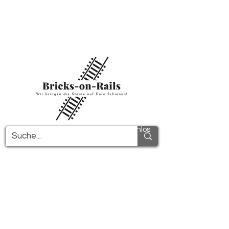
Herzlich willkommen in unserem neu
eröffneten 3D-Druck Shop! Hier finden Sie
erstklassige ABS-Bauteile und eine zügige
Lieferung. Nutzen Sie den kostenfreien
Versand in Deutschland ab 100€ und
international ab 150€.
Alle PDF-Anleitungen werden kostenlos
verschickt!
Mehr Infos!