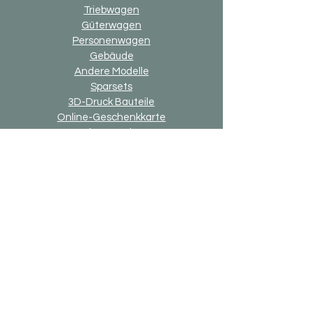
Triebwagen
Güterwagen
Personenwagen
Gebäude
Andere Modelle
Sparsets
3D-Druck Bauteile
Online-Geschenkkarte
Option "up2date"
Option "Alternativ-Ausführung"
Allgemein
Versand & Rückgaben
Zahlungsmethoden
Impressum
Datenschutzerklärung
Allgemeine Geschäftsbedingung
Bricks-on-Rails