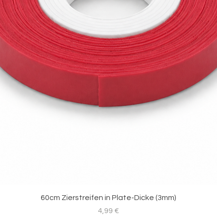
60cm Zierstreifen in Plate-Dicke (3mm)
Preis
4,99 €