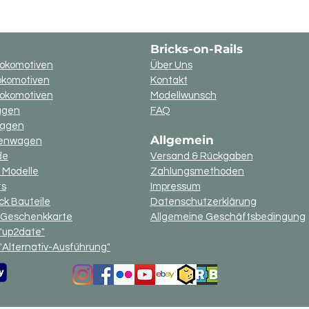
Bricks-on-Rails
okomotiven
Über Uns
okomotiven
Kontakt
lokomotiven
Modellwunsch
agen
FAQ
wagen
Allgemein
nenwagen
de
Versand & Rückgaben
 Modelle
Zahlungsmethoden
ts
Impressum
k Bauteile
Datenschutzerklärung
-Geschenkkarte
Allgemeine Geschäftsbedingung
"up2date"
"Alternativ-Ausführung"