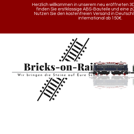
Herzlich willkommen in unserem neu eröffneten 3D
finden Sie erstklassige ABS-Bauteile und eine z
Nutzen Sie den kostenfreien Versand in Deutsch
international ab 150€.