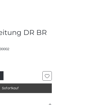
eitung DR BR
200002
Sofortkauf