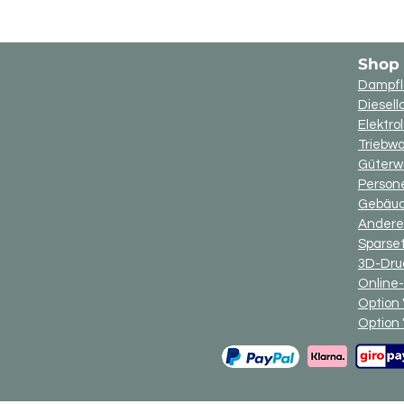
Shop
Dampfl
Diesell
Elektro
Triebw
Güter
Perso
Gebäu
Andere
Sparse
3D-Druc
Online
Option 
Option 