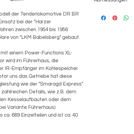
Abmessungen
Modell der Tenderlokomotive DR BR
Einzelteile
Einsatz bei der "Harzer
Länge
Jahren zwischen 1954 bis 1956
are von "LKM Babelsberg" gebaut.
Breite
h mit einem Power-Functions XL-
Höhe
r wird im Führerhaus, die
Version
er IR-Empfänger im Kohlespeicher
tor uns das Getriebe hat diese
gleistung wie der "Smaragd Express"
 zahlreichen Details, wie z.B. dem
 den Kesselaufbauten oder dem
 bei Variante Führerhaus)
ca. 689 Einzelteilen und ist ca. 40