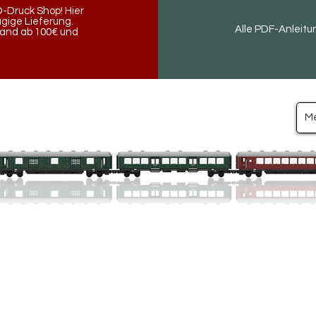
-Druck Shop! Hier
ügige Lieferung.
Alle PDF-Anleitu
land ab 100€ und
M