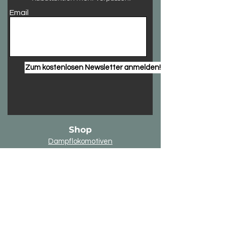
Email
Zum kostenlosen Newsletter anmelden!
Shop
Dampflokomotiven
Diesellokomotiven
Elektrolokomotiven
Triebwagen
Güterwagen
Personenwagen
Gebäude
Andere Modelle