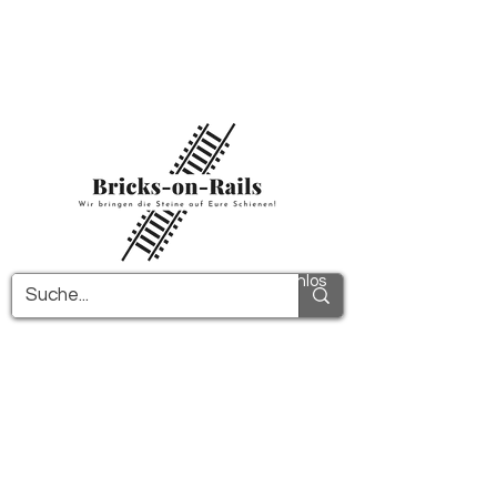
Herzlich willkommen in unserem neu
eröffneten 3D-Druck Shop! Hier finden Sie
erstklassige ABS-Bauteile und eine zügige
Lieferung. Nutzen Sie den kostenfreien
Versand in Deutschland ab 100€ und
international ab 150€.
Alle PDF-Anleitungen werden kostenlos
verschickt!
Mehr Infos!