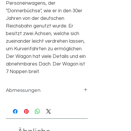
Personenwagens, der
"Donnerbüchse", wie er in den 30er
Jahren von der deutschen
Reichsbahn genutzt wurde. Er
besitzt zwei Achsen, welche sich
zueinander leicht verdrehen lassen,
um Kurvenfahrten zu ermöglichen.
Der Wagon hat viele Details und ein
abnehmbares Dach. Der Wagon ist
7 Noppen breit.
Abmessungen
Einzelteile
1847 pcs
Länge
144 studs
Breite
8 studs