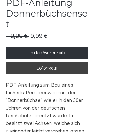
PDF-Anleitung
Donnerbüchsense
t
Standardpreis
Sale-Preis
 19,99 € 
9,99 €
In den Warenkorb
Sofortkauf
PDF-Anleitung zum Bau eines
Einheits-Personenwagens, der
"Donnerbüchse", wie er in den 30er
Jahren von der deutschen
Reichsbahn genutzt wurde. Er
besitzt zwei Achsen, welche sich
zueinander leicht verdrehen lassen,