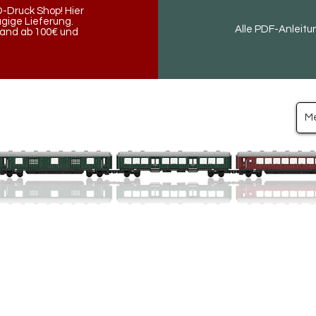
-Druck Shop! Hier
ügige Lieferung.
Alle PDF-Anleitu
land ab 100€ und
M