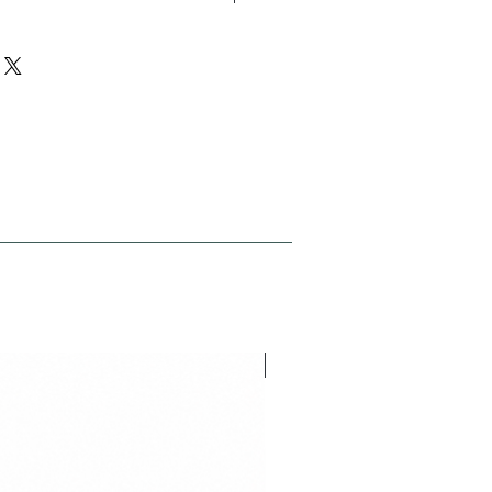
637 pcs
32 studs
24 studs
48 studs
18.01
NEU V26