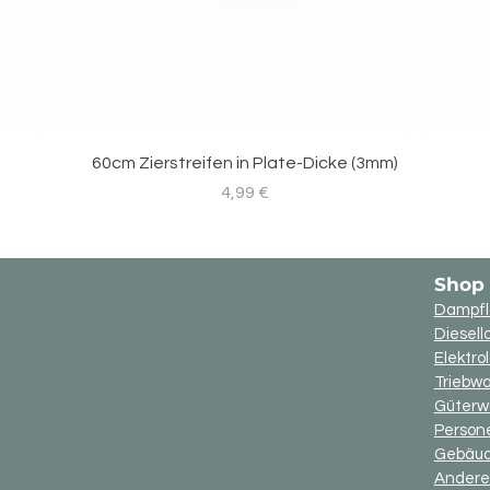
60cm Zierstreifen in Plate-Dicke (3mm)
Preis
4,99 €
Shop
Dampfl
Diesell
Elektro
Triebw
Güter
Perso
Gebäu
Andere