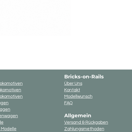
Bricks-on-Rails
okomotiven
Über Uns
okomotiven
Kontakt
lokomotiven
Modellwunsch
agen
FAQ
wagen
Allgemein
nenwagen
de
Versand & Rückgaben
 Modelle
Zahlungsmethoden