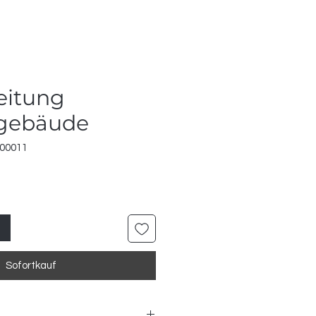
eitung
sgebäude
900011
Sofortkauf