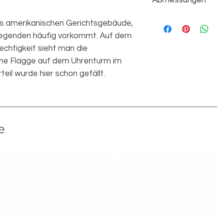
Abmessungen
s amerikanischen Gerichtsgebäude,
Einzelteile
 Gegenden häufig vorkommt. Auf dem
Länge
chtigkeit sieht man die
he Flagge auf dem Uhrenturm im
Breite
eil wurde hier schon gefällt.
Höhe
Version
e