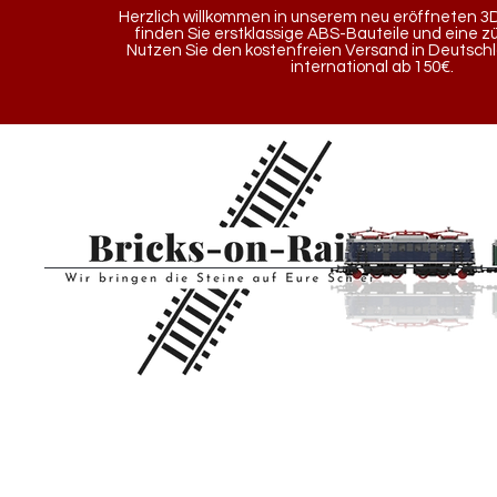
Herzlich willkommen in unserem neu eröffneten 3D
finden Sie erstklassige ABS-Bauteile und eine z
Nutzen Sie den kostenfreien Versand in Deutsch
international ab 150€.