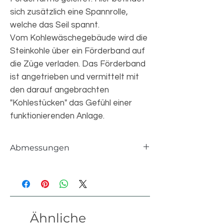
sich zusätzlich eine Spannrolle,
welche das Seil spannt.
Vom Kohlewäschegebäude wird die
Steinkohle über ein Förderband auf
die Züge verladen. Das Förderband
ist angetrieben und vermittelt mit
den darauf angebrachten
"Kohlestücken" das Gefühl einer
funktionierenden Anlage.
Abmessungen
Einzelteile
14594 pcs
Länge
130 studs
Ähnliche
Breite
32 studs