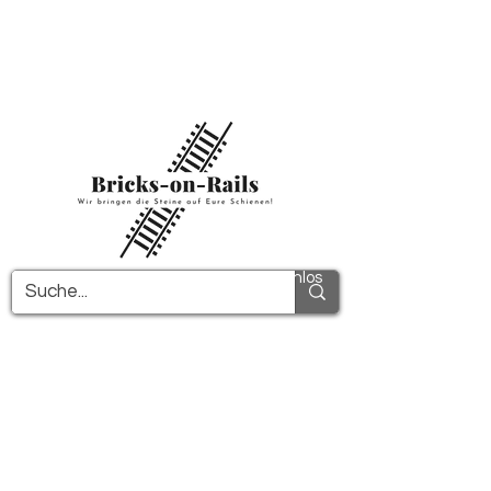
Herzlich willkommen in unserem neu
eröffneten 3D-Druck Shop! Hier finden Sie
erstklassige ABS-Bauteile und eine zügige
Lieferung. Nutzen Sie den kostenfreien
Versand in Deutschland ab 100€ und
international ab 150€.
Alle PDF-Anleitungen werden kostenlos
verschickt!
Mehr Infos!