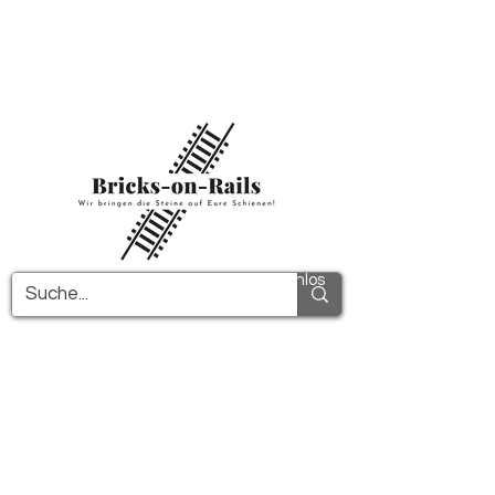
Herzlich willkommen in unserem neu
eröffneten 3D-Druck Shop! Hier finden Sie
erstklassige ABS-Bauteile und eine zügige
Lieferung. Nutzen Sie den kostenfreien
Versand in Deutschland ab 100€ und
international ab 150€.
Alle PDF-Anleitungen werden kostenlos
verschickt!
Mehr Infos!