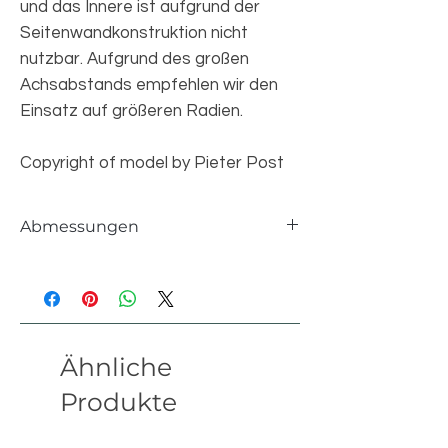
und das Innere ist aufgrund der
Seitenwandkonstruktion nicht
nutzbar. Aufgrund des großen
Achsabstands empfehlen wir den
Einsatz auf größeren Radien.
Copyright of model by Pieter Post
Abmessungen
Einzelteile
614 pcs
Länge
30 studs
Ähnliche
Breite
9 studs
Produkte
Höhe
15 studs