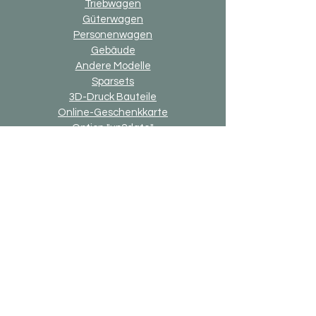
Triebwagen
Güterwagen
Personenwagen
Gebäude
Andere Modelle
Sparsets
3D-Druck Bauteile
Online-Geschenkkarte
Option "up2date"
Option "Alternativ-Ausführung"
Allgemein
Versand & Rückgaben
Zahlungsmethoden
Impressum
Datenschutzerklärung
Allgemeine Geschäftsbedingung
Bricks-on-Rails
Über Uns