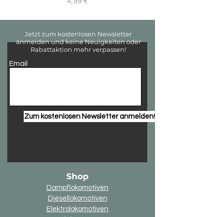
Preis
4,99 €
Jetzt zum kostenlosen Newsletter
anmelden und keine Neuigkeiten oder
Rabattaktion mehr verpassen!
Email
Zum kostenlosen Newsletter anmelden!
Shop
Dampflokomotiven
Diesellokomotiven
Elektrolokomotiven