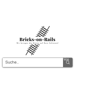
Herzlich willkommen in unserem neu
eröffneten 3D-Druck Shop! Hier finden Sie
erstklassige ABS-Bauteile und eine zügige
Lieferung. Nutzen Sie den kostenfreien
Versand in Deutschland ab 100€ und
international ab 150€.
Alle PDF-Anleitungen werden kostenlos
verschickt!
Mehr Infos!