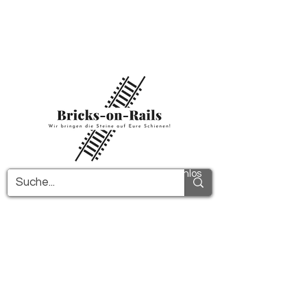
Herzlich willkommen in unserem neu
eröffneten 3D-Druck Shop! Hier finden Sie
erstklassige ABS-Bauteile und eine zügige
Lieferung. Nutzen Sie den kostenfreien
Versand in Deutschland ab 100€ und
international ab 150€.
Alle PDF-Anleitungen werden kostenlos
verschickt!
Mehr Infos!