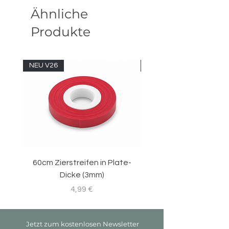
Ähnliche
Breite
8 studs
Produkte
Höhe
13 studs
Version
20.01
NEU V26
NEU V26
60cm Zierstreifen in Plate-
Sticker Set für RC-
Dicke (3mm)
Preis
4,99 €
Jetzt zum kostenlosen Newsletter