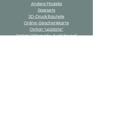
Andere Modelle
Sparsets
3D-Druck Bauteile
Online-Geschenkkarte
Option "up2date"
Option "Alternativ-Ausführung"
Allgemein
Versand & Rückgaben
Zahlungsmethoden
Impressum
Datenschutzerklärung
Allgemeine Geschäftsbedingung
Bricks-on-Rails
Über Uns
Kontakt
Modellwunsch
FAQ