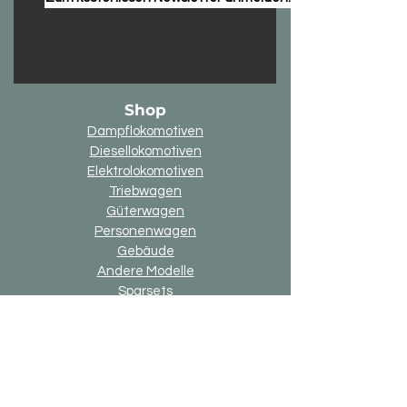
Shop
Dampflokomotiven
Diesellokomotiven
Elektrolokomotiven
Triebwagen
Güterwagen
Personenwagen
Gebäude
Andere Modelle
Sparsets
3D-Druck Bauteile
Online-Geschenkkarte
Option "up2date"
Option "Alternativ-Ausführung"