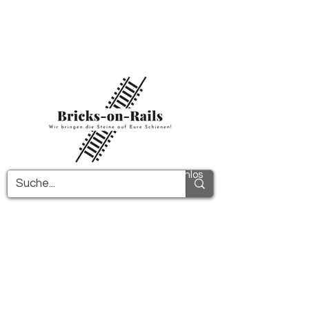
Herzlich willkommen in unserem neu
eröffneten 3D-Druck Shop! Hier finden Sie
erstklassige ABS-Bauteile und eine zügige
Lieferung. Nutzen Sie den kostenfreien
Versand in Deutschland ab 100€ und
international ab 150€.
Alle PDF-Anleitungen werden kostenlos
verschickt!
Mehr Infos!