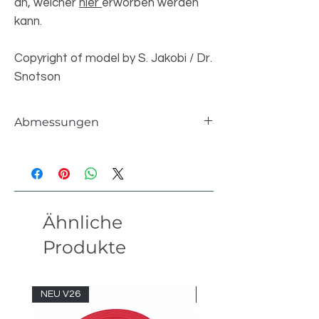
an, welcher
hier
erworben werden
kann.
Copyright of model by S. Jakobi / Dr.
Snotson
Abmessungen
Einzelteile
617 pcs
Länge
33 studs
Ähnliche
Breite
10 studs
Produkte
Höhe
17 studs
Version
20.01
NEU V26
NEU V26